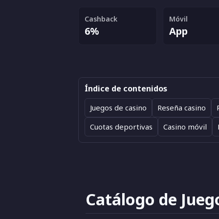
Cashback
Móvil
6%
App
Índice de contenidos
Juegos de casino
Reseña casino
Cuotas deportivas
Casino móvil
Catálogo de Jueg