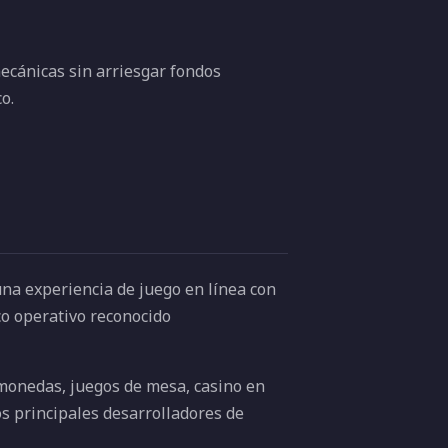
mecánicas sin arriesgar fondos
o.
na experiencia de juego en línea con
co operativo reconocido
monedas, juegos de mesa, casino en
os principales desarrolladores de