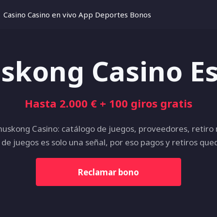
Casino
Casino en vivo
App
Deportes
Bonos
skong Casino E
Hasta 2.000 € + 100 giros gratis
nuskong Casino: catálogo de juegos, proveedores, retiro 
de juegos es solo una señal, por eso pagos y retiros qued
Reclamar bono