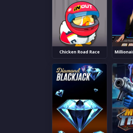
Chicken Road Race
Milliona