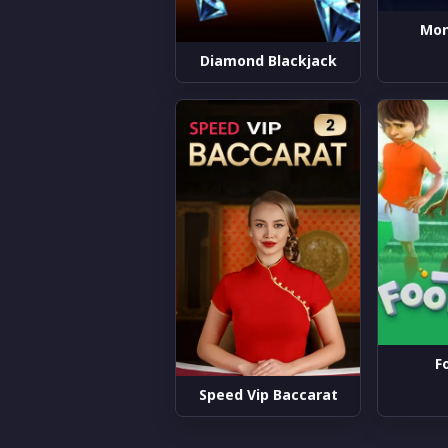
Mon
Diamond Blackjack
F
Speed Vip Baccarat