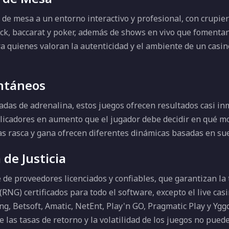
ia de mesa a un entorno interactivo y profesional, con crupie
ack, baccarat y poker, además de shows en vivo que fomentan
ra quienes valoran la autenticidad y el ambiente de un casin
antáneos
adas de adrenalina, estos juegos ofrecen resultados casi inm
icadores en aumento que el jugador debe decidir en qué m
as rasca y gana ofrecen diferentes dinámicas basadas en sue
de Justicia
e de proveedores licenciados y confiables, que garantizan l
NG) certificados para todo el software, excepto el live cas
Betsoft, Amatic, NetEnt, Play'n GO, Pragmatic Play y Yggd
 las tasas de retorno y la volatilidad de los juegos no pue