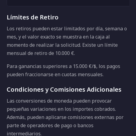
Límites de Retiro
Los retiros pueden estar limitados por día, semana o
mes, y el valor exacto se muestra en la caja al
momento de realizar la solicitud. Existe un límite
mensual de retiro de 10.000 €.
Para ganancias superiores a 15.000 €/$, los pagos
pueden fraccionarse en cuotas mensuales.
Condiciones y Comisiones Adicionales
Las conversiones de moneda pueden provocar
pequeñas variaciones en los importes cobrados.
Además, pueden aplicarse comisiones externas por
parte de operadores de pago o bancos
intermediarios.