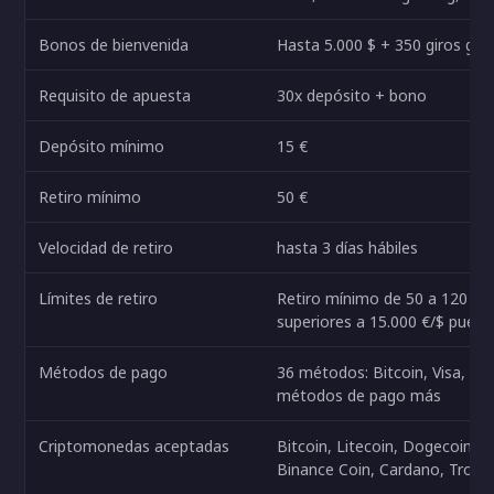
Bonos de bienvenida
Hasta 5.000 $ + 350 giros grat
Requisito de apuesta
30x depósito + bono
Depósito mínimo
15 €
Retiro mínimo
50 €
Velocidad de retiro
hasta 3 días hábiles
Límites de retiro
Retiro mínimo de 50 a 120 € 
superiores a 15.000 €/$ pued
Métodos de pago
36 métodos: Bitcoin, Visa, Ma
métodos de pago más
Criptomonedas aceptadas
Bitcoin, Litecoin, Dogecoin, E
Binance Coin, Cardano, Tron, 