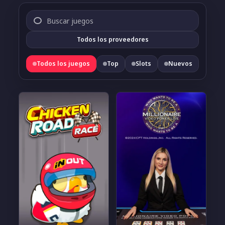
Todos los proveedores
Todos los juegos
Top
Slots
Nuevos
Live