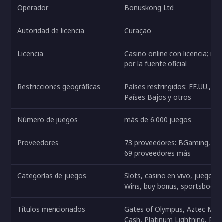
Operador
Bonuskong Ltd
Autoridad de licencia
Curaçao
Licencia
Casino online con licencia; nú
por la fuente oficial
Restricciones geográficas
Países restringidos: EE.UU., Re
Países Bajos y otros
Número de juegos
más de 6.000 juegos
Proveedores
73 proveedores: BGaming, Mi
69 proveedores más
Categorías de juegos
Slots, casino en vivo, juegos
Wins, buy bonus, sportsbook
Títulos mencionados
Gates of Olympus, Aztec Magi
Cash, Platinum Lightning, Pla