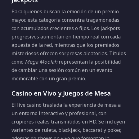
Para quienes buscan la emoción de un premio
mayor, esta categoría concentra tragamonedas
con acumulados crecientes o fijos. Los jackpots
progresivos aumentan en tiempo real con cada
apuesta de la red, mientras que los premiados
misteriosos ofrecen sorpresas aleatorias. Títulos
como
Mega Moolah
representan la posibilidad
de cambiar una sesión común en un evento
memorable con un gran premio.
Casino en Vivo y Juegos de Mesa
El live casino traslada la experiencia de mesa a
un entorno interactivo y profesional, con
crupieres reales transmitidos en HD. Se incluyen
variantes de ruleta, blackjack, baccarat y poker,
además de shows en vivo que fomentan la