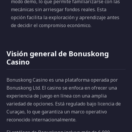
modo demo, lo que permite familiarizarse con las
mecánicas sin arriesgar fondos reales. Esta
opción facilita la exploración y aprendizaje antes
de decidir el compromiso económico.
Visión general de Bonuskong
Casino
Bonuskong Casino es una plataforma operada por
Bonuskong Ltd. El casino se enfoca en ofrecer una
experiencia de juego en línea con una amplia
variedad de opciones. Está regulado bajo licencia de
Curaçao, lo que garantiza un marco operativo
reconocido internacionalmente.