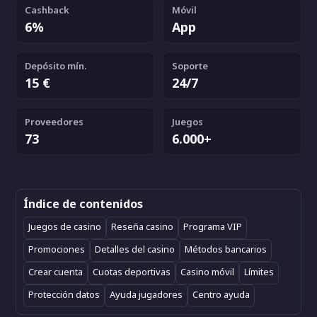
Cashback
Móvil
6%
App
Depósito mín.
Soporte
15 €
24/7
Proveedores
Juegos
73
6.000+
Índice de contenidos
Juegos de casino
Reseña casino
Programa VIP
Promociones
Detalles del casino
Métodos bancarios
Crear cuenta
Cuotas deportivas
Casino móvil
Límites
Protección datos
Ayuda jugadores
Centro ayuda