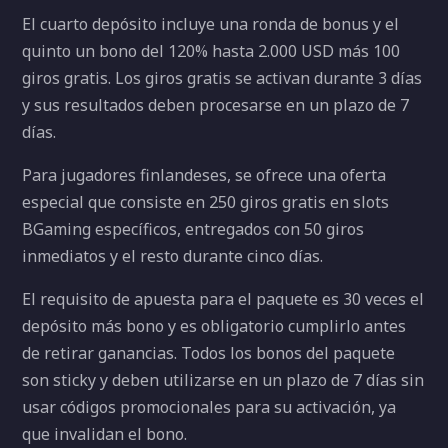
El cuarto depósito incluye una ronda de bonus y el
quinto un bono del 120% hasta 2.000 USD más 100
giros gratis. Los giros gratis se activan durante 3 días
y sus resultados deben procesarse en un plazo de 7
días.
Para jugadores finlandeses, se ofrece una oferta
especial que consiste en 250 giros gratis en slots
BGaming específicos, entregados con 50 giros
inmediatos y el resto durante cinco días.
El requisito de apuesta para el paquete es 30 veces el
depósito más bono y es obligatorio cumplirlo antes
de retirar ganancias. Todos los bonos del paquete
son sticky y deben utilizarse en un plazo de 7 días sin
usar códigos promocionales para su activación, ya
que invalidan el bono.