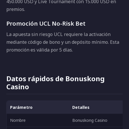
450.000 USD y Live Tournament con 15.000 USD en
premios.
Promoción UCL No-Risk Bet
La apuesta sin riesgo UCL requiere la activación
mediante código de bono y un depósito mínimo. Esta
promoción es válida por 5 días.
Datos rápidos de Bonuskong
Casino
Parámetro
Detalles
Nombre
Bonuskong Casino