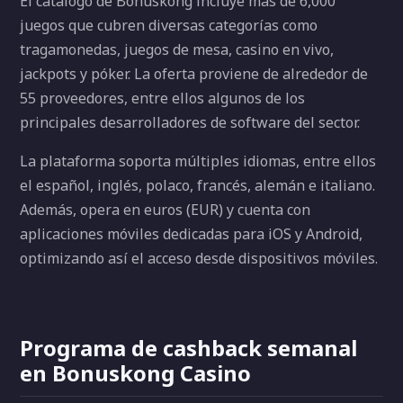
El catálogo de Bonuskong incluye más de 6,000
juegos que cubren diversas categorías como
tragamonedas, juegos de mesa, casino en vivo,
jackpots y póker. La oferta proviene de alrededor de
55 proveedores, entre ellos algunos de los
principales desarrolladores de software del sector.
La plataforma soporta múltiples idiomas, entre ellos
el español, inglés, polaco, francés, alemán e italiano.
Además, opera en euros (EUR) y cuenta con
aplicaciones móviles dedicadas para iOS y Android,
optimizando así el acceso desde dispositivos móviles.
Programa de cashback semanal
en Bonuskong Casino