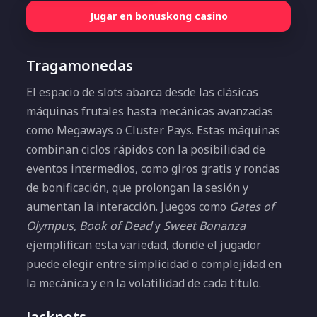
Jugar en bonuskong casino
Tragamonedas
El espacio de slots abarca desde las clásicas
máquinas frutales hasta mecánicas avanzadas
como Megaways o Cluster Pays. Estas máquinas
combinan ciclos rápidos con la posibilidad de
eventos intermedios, como giros gratis y rondas
de bonificación, que prolongan la sesión y
aumentan la interacción. Juegos como
Gates of
Olympus
,
Book of Dead
y
Sweet Bonanza
ejemplifican esta variedad, donde el jugador
puede elegir entre simplicidad o complejidad en
la mecánica y en la volatilidad de cada título.
Jackpots